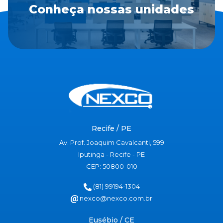
Conheça nossas unidades
Recife / PE
Av. Prof. Joaquim Cavalcanti, 599
Iputinga - Recife - PE
CEP: 50800-010
(81) 99194-1304
nexco@nexco.com.br
Eusébio / CE