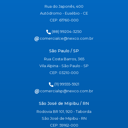
Rua do Japonês, 400
Autódromo - Eusébio - CE
CEP: 61760-000
(88) 99204-3250
comercialce@nexco.com.br
São Paulo / SP
Rua Costa Barros, 365
Vila Alpina - São Paulo - SP
CEP: 03210-000
(11) 99555-5921
comercialsp@nexco.com.br
São José de Mipibu / RN
Rodovia BR 101, 920 - Taborda
São José de Mipibu - RN
CEP: 59162-000