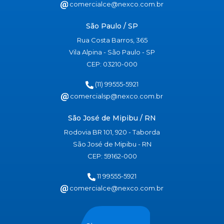
comercialce@nexco.com.br
São Paulo / SP
Rua Costa Barros, 365
Vila Alpina - São Paulo - SP
CEP: 03210-000
(11) 99555-5921
comercialsp@nexco.com.br
São José de Mipibu / RN
Rodovia BR 101, 920 - Taborda
São José de Mipibu - RN
CEP: 59162-000
11 99555-5921
comercialce@nexco.com.br