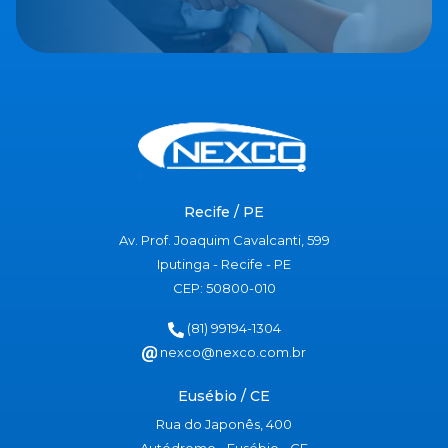
Recife / PE
Av. Prof. Joaquim Cavalcanti, 599
Iputinga - Recife - PE
CEP: 50800-010
(81) 99194-1304
nexco@nexco.com.br
Eusébio / CE
Rua do Japonês, 400