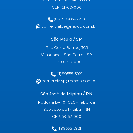
Autódromo - Eusébio - CE
CEP: 61760-000
(88) 99204-3250
comercialce@nexco.com.br
São Paulo / SP
Rua Costa Barros, 365
Vila Alpina - São Paulo - SP
CEP: 03210-000
(11) 99555-5921
comercialsp@nexco.com.br
São José de Mipibu / RN
Rodovia BR 101, 920 - Taborda
São José de Mipibu - RN
CEP: 59162-000
11 99555-5921