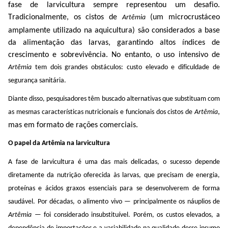
fase de larvicultura sempre representou um desafio.
Tradicionalmente, os cistos de
(um microcrustáceo
Artêmia
amplamente utilizado na aquicultura) são considerados a base
da alimentação das larvas, garantindo altos índices de
crescimento e sobrevivência. No entanto, o uso intensivo de
Artêmia
tem dois grandes obstáculos: custo elevado e dificuldade de
s
egurança sanitária
.
Diante disso, pesquisadores têm buscado alternativas
que substituam com
,
as mesmas características
nutricionais e funcionais dos cistos de
Artêmia
mas em formato de rações comerciais.
O papel da
Artêmia
na larvicultura
A
fase de larvicultura é uma das mais delicadas
, o
sucesso depende
diretamente da nutrição oferecida às larvas, que precisam de energia,
proteínas e ácidos graxos essenciais para se desenvolverem de forma
saudável.
Por décadas, o alimento vivo — principalmente os
náuplios
de
Artêmia
— foi considerado insubstituível. Porém, os custos elevados, a