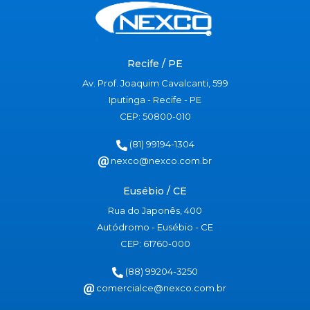
Recife / PE
Av. Prof. Joaquim Cavalcanti, 599
Iputinga - Recife - PE
CEP: 50800-010
(81) 99194-1304
nexco@nexco.com.br
Eusébio / CE
Rua do Japonês, 400
Autódromo - Eusébio - CE
CEP: 61760-000
(88) 99204-3250
comercialce@nexco.com.br