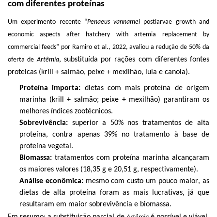
com diferentes proteínas
Um
experimento recente
“
Penaeus
vannamei
post
larvae
growth
and
economic
aspects
after
hatchery
with
artemia
replacement
by
commercial
feeds
” por
Ramiro
et al., 2022,
avaliou a redução de 50% da
, substituída por rações com diferentes fontes
oferta de
Artêmia
proteicas (krill + salmão, peixe + mexilhão, lula e canola).
Proteína importa:
dietas com mais proteína de origem
marinha (krill + salmão; peixe + mexilhão) garantiram os
melhores índices zootécnicos.
Sobrevivência:
superior a 50% nos tratamentos de alta
proteína, contra apenas 39% no tratamento à base de
proteína vegetal.
Biomassa:
tratamentos com proteína marinha alcançaram
os maiores valores (18,35 g e 20,51 g, respectivamente).
Análise econômica:
mesmo com custo um pouco maior, as
dietas de alta proteína foram as mais lucrativas, já que
resultaram em maior sobrevivência e biomassa.
Em resumo: a substituição parcial de
é possível e viável,