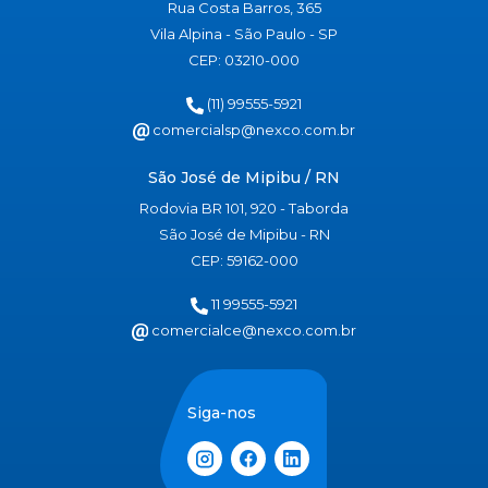
Rua Costa Barros, 365
Vila Alpina - São Paulo - SP
CEP: 03210-000
(11) 99555-5921
comercialsp@nexco.com.br
São José de Mipibu / RN
Rodovia BR 101, 920 - Taborda
São José de Mipibu - RN
CEP: 59162-000
11 99555-5921
comercialce@nexco.com.br
Siga-nos