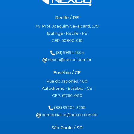
Recife / PE
Av. Prof. Joaquim Cavalcanti, 599
Iputinga - Recife - PE
CEP: 50800-010
(81) 99194-1304
nexco@nexco.com.br
Eusébio / CE
Rua do Japonês, 400
Autódromo - Eusébio - CE
CEP: 61760-000
(88) 99204-3250
comercialce@nexco.com.br
São Paulo / SP