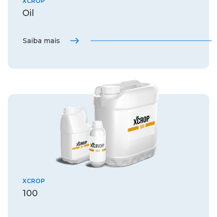
XCROP
Oil
Saiba mais
XCROP
100