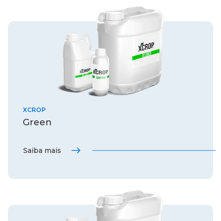
XCROP
Green
Saiba mais