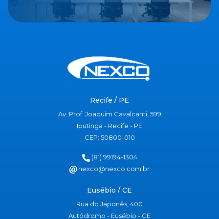
Recife / PE
Av. Prof. Joaquim Cavalcanti, 599
Iputinga - Recife - PE
CEP: 50800-010
(81) 99194-1304
nexco@nexco.com.br
Eusébio / CE
Rua do Japonês, 400
Autódromo - Eusébio - CE