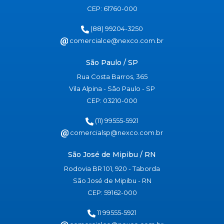
CEP: 61760-000
(88) 99204-3250
comercialce@nexco.com.br
São Paulo / SP
Rua Costa Barros, 365
Vila Alpina - São Paulo - SP
CEP: 03210-000
(11) 99555-5921
comercialsp@nexco.com.br
São José de Mipibu / RN
Rodovia BR 101, 920 - Taborda
São José de Mipibu - RN
CEP: 59162-000
11 99555-5921