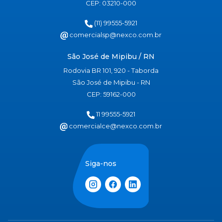
CEP: 03210-000
(11) 99555-5921
comercialsp@nexco.com.br
São José de Mipibu / RN
Rodovia BR 101, 920 - Taborda
São José de Mipibu - RN
CEP: 59162-000
11 99555-5921
comercialce@nexco.com.br
Siga-nos