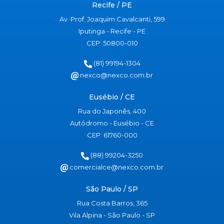
Recife / PE
Av. Prof. Joaquim Cavalcanti, 599
Iputinga - Recife - PE
CEP: 50800-010
(81) 99194-1304
nexco@nexco.com.br
Eusébio / CE
Rua do Japonês, 400
Autódromo - Eusébio - CE
CEP: 61760-000
(88) 99204-3250
comercialce@nexco.com.br
São Paulo / SP
Rua Costa Barros, 365
Vila Alpina - São Paulo - SP