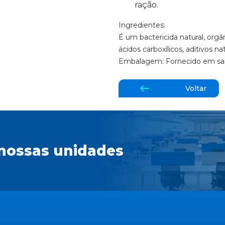
ração.
Ingredientes:
É um bactericida natural, org
ácidos carboxílicos, aditivos na
Embalagem: Fornecido em sac
Voltar
nossas unidades