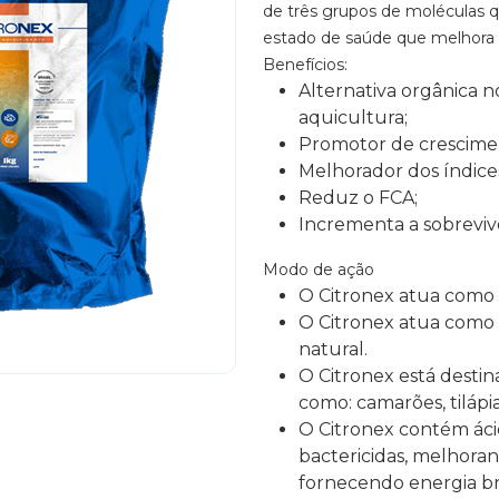
de três grupos de moléculas
estado de saúde que melhora 
Benefícios:
Alternativa orgânica 
aquicultura;
Promotor de crescime
Melhorador dos índice
Reduz o FCA;
Incrementa a sobreviv
Modo de ação
O Citronex atua como b
O Citronex atua como 
natural.
O Citronex está destin
como: camarões, tilápia
O Citronex contém ác
bactericidas, melhoran
fornecendo energia br