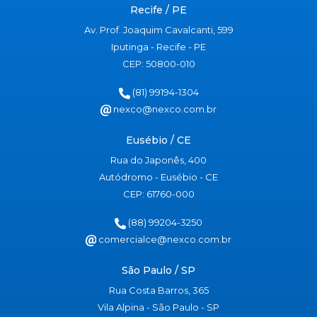
Recife / PE
Av. Prof. Joaquim Cavalcanti, 599
Iputinga - Recife - PE
CEP: 50800-010
(81) 99194-1304
nexco@nexco.com.br
Eusébio / CE
Rua do Japonês, 400
Autódromo - Eusébio - CE
CEP: 61760-000
(88) 99204-3250
comercialce@nexco.com.br
São Paulo / SP
Rua Costa Barros, 365
Vila Alpina - São Paulo - SP