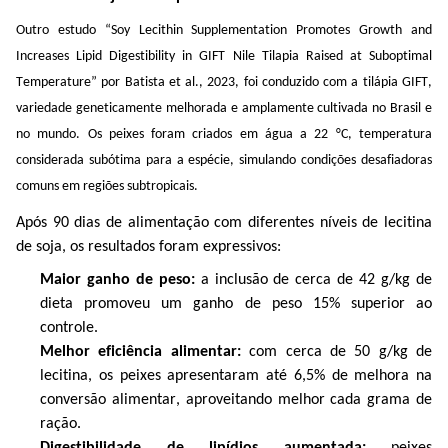
Outro estudo
“
Soy
Lecithin
Supplementation
Promotes
Growth
and
Increases
Lipid
Digestibility
in GIFT
Nile
Tilapia
Raised
at
Suboptimal
Temperature
” por
Batista
et al., 2023,
foi conduzido com a tilápia GIFT,
variedade geneticamente melhorada e amplamente cultivada no Brasil e
no mundo. Os peixes foram criados em água a 22 °C, temperatura
considerada subótima para a espécie, simulando condições desafiadoras
comuns em regiões subtropicais.
Após 90 dias de alimentação com diferentes níveis de lecitina
de soja, os resultados foram expressivos:
Maior ganho de peso:
a inclusão de cerca de 42 g/kg de
dieta promoveu um ganho de peso 15% superior ao
controle.
Melhor eficiência alimentar:
com cerca de 50 g/kg de
lecitina, os peixes apresentaram até 6,5% de melhora na
conversão alimentar, aproveitando melhor cada grama de
ração.
Digestibilidade de lipídios aumentada:
peixes