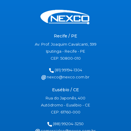
Recife / PE
Av. Prof. Joaquim Cavalcanti, 599
Iputinga - Recife - PE
CEP: 50800-010
(81) 99194-1304
nexco@nexco.com.br
Eusébio / CE
Rua do Japonês, 400
Autódromo - Eusébio - CE
CEP: 61760-000
(88) 99204-3250
comercialce@nexco.com.br