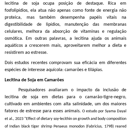
lecitina de soja ocupa posição de destaque. Rica em
fosfolipídios, ela atua não apenas como fonte de energia não
proteica, mas também desempenha papéis vitais na
digestibilidade de lipídios, manutenção das membranas
celulares, melhora da absorção de vitaminas e regulação
osmótica. Em outras palavras, a lecitina ajuda os animais
aquáticos a crescerem mais, aproveitarem melhor a dieta e
resistirem ao estresse.
Dois estudos recentes comprovam sua eficácia em diferentes
espécies de interesse aquícola: camarões e tilápias.
Lecitina de Soja em Camarões
Pesquisadores avaliaram o impacto da inclusão de
lecitina de soja em dietas para o camarão-tigre-negro,
cultivado em ambientes com alta salinidade, um dos maiores
fatores de estresse para esses animais.
O
estudo
por
Syama Dayal
et al., 2023
“
Effect of dietary soy-lecithin on growth and body composition
of Indian black tiger shrimp Penaeus monodon (Fabricius, 1798) reared