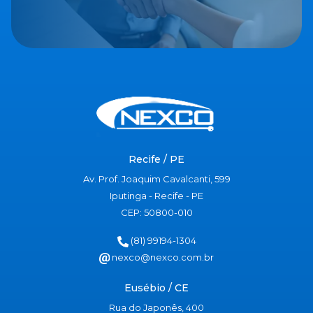
Recife / PE
Av. Prof. Joaquim Cavalcanti, 599
Iputinga - Recife - PE
CEP: 50800-010
(81) 99194-1304
nexco@nexco.com.br
Eusébio / CE
Rua do Japonês, 400