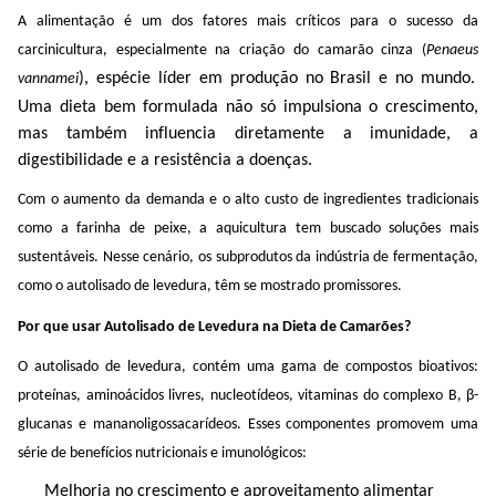
A alimentação é um dos fatores mais críticos para o sucesso da
carcinicultura, especialmente na criação do camarão
cinza
(
P
enaeus
), espécie líder em produção no Brasil e no mundo.
vannamei
Uma dieta bem formulada não só impulsiona o crescimento,
mas também influencia diretamente a imunidade, a
digestibilidade e a resistência a doenças.
Com o aumento da demanda e o alto custo de ingredientes tradicionais
como a farinha de peixe, a aquicultura tem buscado soluções mais
sustentáveis. Nesse cenário, os subprodutos da indústria de fermentação,
como o
autolisado
de levedura, têm se mostrado promissores.
Por que usar
Autolisado
de Levedura na Dieta de Camarões?
O
autolisado
de levedura, contém uma gama de compostos bioativos:
proteínas, aminoácidos livres, nucleotídeos, vitaminas do complexo B, β-
glucanas
e
mananoligossacarídeos
. Esses componentes promovem uma
série de benefícios nutricionais e imunológicos:
Melhoria no crescimento e aproveitamento alimentar