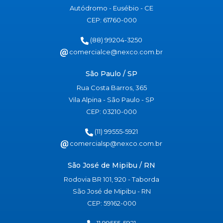
Autódromo - Eusébio - CE
CEP: 61760-000
(88) 99204-3250
comercialce@nexco.com.br
São Paulo / SP
Rua Costa Barros, 365
Vila Alpina - São Paulo - SP
CEP: 03210-000
(11) 99555-5921
comercialsp@nexco.com.br
São José de Mipibu / RN
Rodovia BR 101, 920 - Taborda
São José de Mipibu - RN
CEP: 59162-000