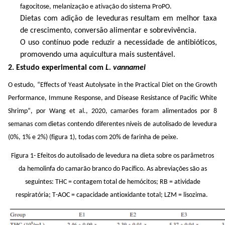
fagocitose, melanização e ativação do sistema
ProPO
.
Dietas com adição de leveduras resultam em melhor taxa
de crescimento, conversão alimentar e sobrevivência.
O uso contínuo pode reduzir a necessidade de antibióticos,
promovendo uma aquicultura mais sustentável.
2. Estudo experimental com
L. vannamei
O
estudo,
“
Effects
of
Yeast
Autolysate
in
the
Practical
Diet
on
the
Growth
Performance,
Immune
Response,
and
Disease
Resistance
of
Pacific White
Shrimp
”, por
Wang
et al., 2020,
camarões foram alimentados por 8
semanas com dietas contendo diferentes níveis de
autolisado
de levedura
(0%, 1% e 2%)
(figura 1)
, todas com 20% de farinha de peixe.
Figura 1-
Efeitos do
autolisado
de levedura na dieta sobre os parâmetros
da hemolinfa do camarão branco do Pacífico. As abreviações são as
seguintes: THC = contagem total de
hemócitos
; RB = atividade
respiratória; T-AOC = capacidade antioxidante total; LZM = lisozima.