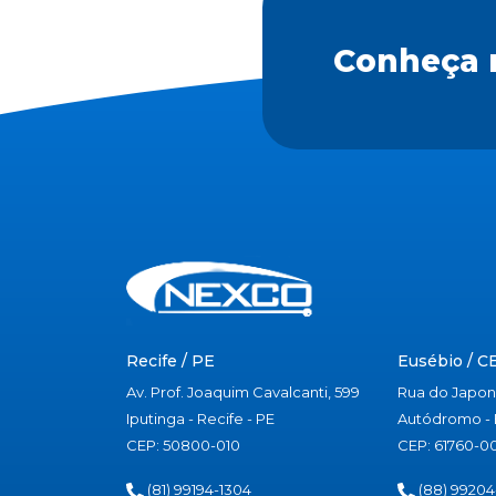
Conheça 
Recife / PE
Eusébio / C
Av. Prof. Joaquim Cavalcanti, 599
Rua do Japon
Iputinga - Recife - PE
Autódromo - 
CEP: 50800-010
CEP: 61760-0
(81) 99194-1304
(88) 99204