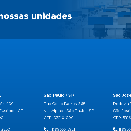
nossas unidades
E
São Paulo / SP
São José
ês, 400
Rua Costa Barros, 365
Rodovia B
Eusébio - CE
Vila Alpina - São Paulo - SP
São José 
00
CEP: 03210-000
CEP: 591
-3250
(11) 99555-5921
11 9955