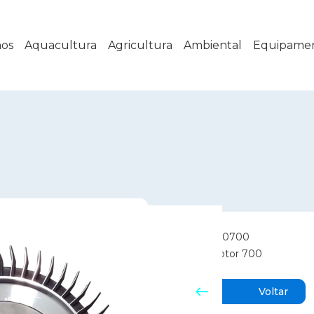
os
Aquacultura
Agricultura
Ambiental
Equipame
Código:
300700
Modelo:
Rotor 700
Voltar