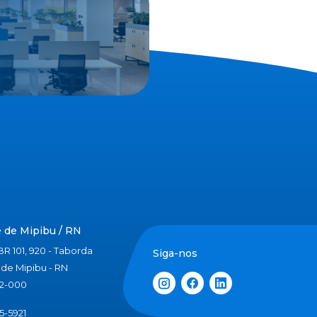
 de Mipibu / RN
R 101, 920 - Taborda
Siga-nos
de Mipibu - RN
62-000
5-5921